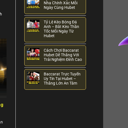
Nha Chính Xác Mỗi
Ngày Cùng Hubet
nh
Tỷ Lệ Kèo Bóng Đá
Anh – Bắt Kèo Thần
Tốc Mỗi Ngày Từ
Hubet
Cách Chơi Baccarat
Hubet Dễ Thắng Với
Trải Nghiệm Đỉnh Cao
Baccarat Trực Tuyến
Uy Tín Tại Hubet –
Thắng Lớn An Tâm
ng
ần