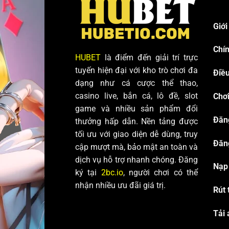
Giới
Chí
HUBET
là điểm đến giải trí trực
tuyến hiện đại với kho trò chơi đa
Điều
dạng như cá cược thể thao,
casino live, bắn cá, lô đề, slot
Chơi
game và nhiều sản phẩm đổi
Đăn
thưởng hấp dẫn. Nền tảng được
tối ưu với giao diện dễ dùng, truy
Đăn
cập mượt mà, bảo mật an toàn và
dịch vụ hỗ trợ nhanh chóng. Đăng
Nạp
ký tại
2bc.io
, người chơi có thể
nhận nhiều ưu đãi giá trị.
Rút
Tải