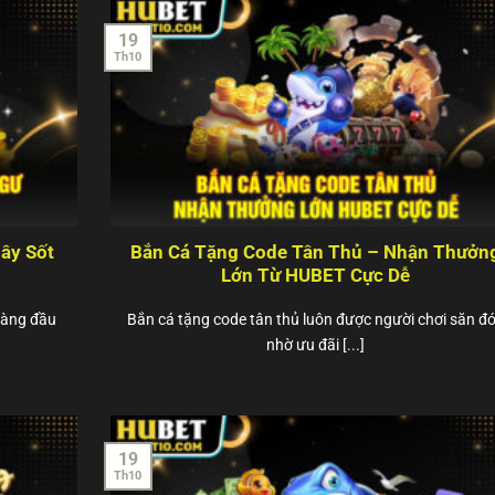
19
Th10
ây Sốt
Bắn Cá Tặng Code Tân Thủ – Nhận Thưởn
Lớn Từ HUBET Cực Dễ
hàng đầu
Bắn cá tặng code tân thủ luôn được người chơi săn đ
nhờ ưu đãi [...]
19
Th10