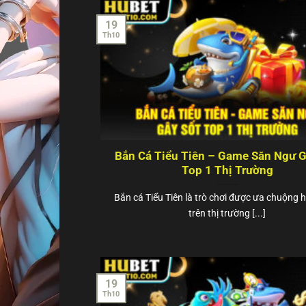
19
Th10
Bắn Cá Tiểu Tiên – Game Săn Ngư G
Top 1 Thị Trường
Bắn cá Tiểu Tiên là trò chơi được ưa chuộng 
trên thị trường [...]
19
Th10