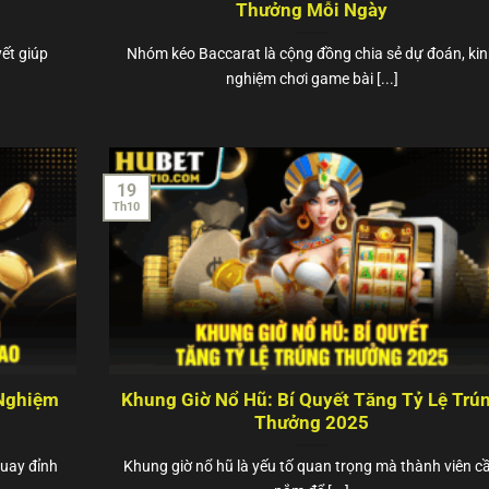
Thưởng Mỗi Ngày
ết giúp
Nhóm kéo Baccarat là cộng đồng chia sẻ dự đoán, ki
nghiệm chơi game bài [...]
19
Th10
 Nghiệm
Khung Giờ Nổ Hũ: Bí Quyết Tăng Tỷ Lệ Trú
Thưởng 2025
uay đỉnh
Khung giờ nổ hũ là yếu tố quan trọng mà thành viên c