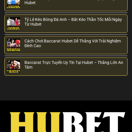
Hubet
Tỷ Lệ Kèo Bóng Đá Anh – Bắt Kèo Thần Tốc Mỗi Ngày
Từ Hubet
Cách Chơi Baccarat Hubet Dễ Thắng Với Trải Nghiệm
Đỉnh Cao
Baccarat Trực Tuyến Uy Tín Tại Hubet – Thắng Lớn An
Tâm