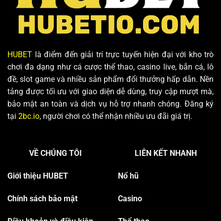
HUBET
là điểm đến giải trí trực tuyến hiện đại với kho trò
chơi đa dạng như cá cược thể thao, casino live, bắn cá, lô
đề, slot game và nhiều sản phẩm đổi thưởng hấp dẫn. Nền
tảng được tối ưu với giao diện dễ dùng, truy cập mượt mà,
bảo mật an toàn và dịch vụ hỗ trợ nhanh chóng. Đăng ký
tại
2bc.io
, người chơi có thể nhận nhiều ưu đãi giá trị.
VỀ CHÚNG TÔI
LIÊN KẾT NHANH
Giới thiệu HUBET
Nổ hũ
Chính sách bảo mật
Casino