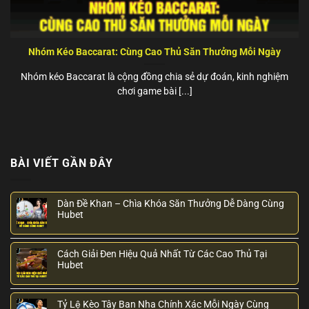
Nhóm Kéo Baccarat: Cùng Cao Thủ Săn Thưởng Mỗi Ngày
Nhóm kéo Baccarat là cộng đồng chia sẻ dự đoán, kinh nghiệm
chơi game bài [...]
BÀI VIẾT GẦN ĐÂY
Dàn Đề Khan – Chìa Khóa Săn Thưởng Dễ Dàng Cùng
Hubet
Cách Giải Đen Hiệu Quả Nhất Từ Các Cao Thủ Tại
Hubet
Tỷ Lệ Kèo Tây Ban Nha Chính Xác Mỗi Ngày Cùng