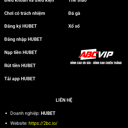
Điều khoản và điều kiện
Thể thao
Chơi có trách nhiệm
Đá gà
Đăng ký HUBET
Xổ số
Đăng nhập HUBET
Nạp tiền HUBET
Rút tiền HUBET
Tải app HUBET
LIÊN HỆ
Doanh nghiệp:
HUBET
Website:
https://2bc.io/