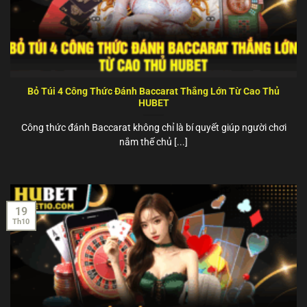
Bỏ Túi 4 Công Thức Đánh Baccarat Thắng Lớn Từ Cao Thủ
HUBET
Công thức đánh Baccarat không chỉ là bí quyết giúp người chơi
nắm thế chủ [...]
19
Th10