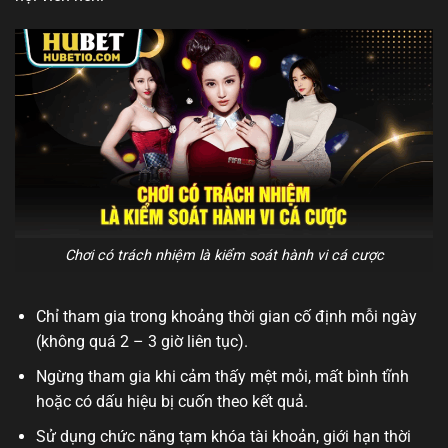
Chơi có trách nhiệm là kiểm soát hành vi cá cược
Chỉ tham gia trong khoảng thời gian cố định mỗi ngày
(không quá 2 – 3 giờ liên tục).
Ngừng tham gia khi cảm thấy mệt mỏi, mất bình tĩnh
hoặc có dấu hiệu bị cuốn theo kết quả.
Sử dụng chức năng tạm khóa tài khoản, giới hạn thời