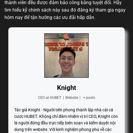
thành viên đều được đảm bảo công bằng tuyệt đối. Hãy
tìm hiểu kỹ chính sách này sau đó đăng ký tham gia ngay
hôm nay để tận hưởng các ưu đãi hấp dẫn.
Knight
CEO
at
HUBET
|
Website
|
+ posts
Tác giả Knight - Người tiên phong thành lập nhà cái cá
cược HUBET. Không chỉ đảm nhiệm vị trí CEO, Knight còn
là người đứng đầu trực tiếp biên soạn và kiểm duyệt nội
dung trên website. Với kinh nghiệm phong phú về các