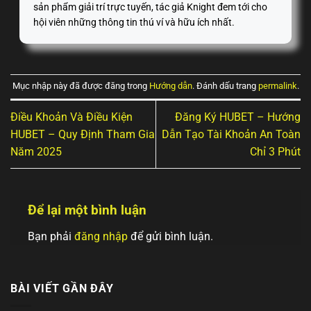
sản phẩm giải trí trực tuyến, tác giả Knight đem tới cho
hội viên những thông tin thú ví và hữu ích nhất.
Mục nhập này đã được đăng trong
Hướng dẫn
. Đánh dấu trang
permalink
.
Điều Khoản Và Điều Kiện
Đăng Ký HUBET – Hướng
HUBET – Quy Định Tham Gia
Dẫn Tạo Tài Khoản An Toàn
Năm 2025
Chỉ 3 Phút
Để lại một bình luận
Bạn phải
đăng nhập
để gửi bình luận.
BÀI VIẾT GẦN ĐÂY