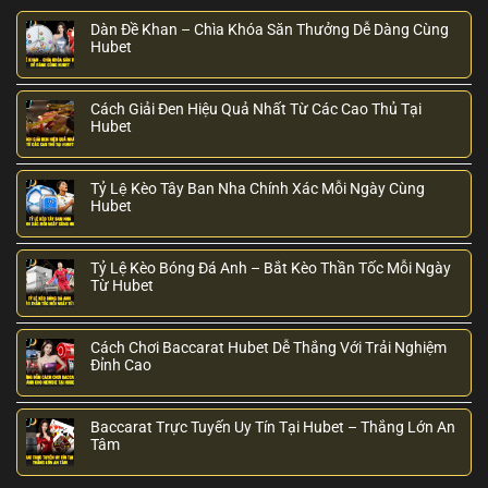
Dàn Đề Khan – Chìa Khóa Săn Thưởng Dễ Dàng Cùng
Hubet
Cách Giải Đen Hiệu Quả Nhất Từ Các Cao Thủ Tại
Hubet
Tỷ Lệ Kèo Tây Ban Nha Chính Xác Mỗi Ngày Cùng
Hubet
Tỷ Lệ Kèo Bóng Đá Anh – Bắt Kèo Thần Tốc Mỗi Ngày
Từ Hubet
Cách Chơi Baccarat Hubet Dễ Thắng Với Trải Nghiệm
Đỉnh Cao
Baccarat Trực Tuyến Uy Tín Tại Hubet – Thắng Lớn An
Tâm