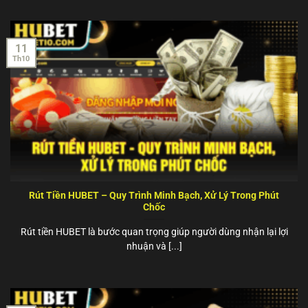
11
Th10
Rút Tiền HUBET – Quy Trình Minh Bạch, Xử Lý Trong Phút
Chốc
Rút tiền HUBET là bước quan trọng giúp người dùng nhận lại lợi
nhuận và [...]