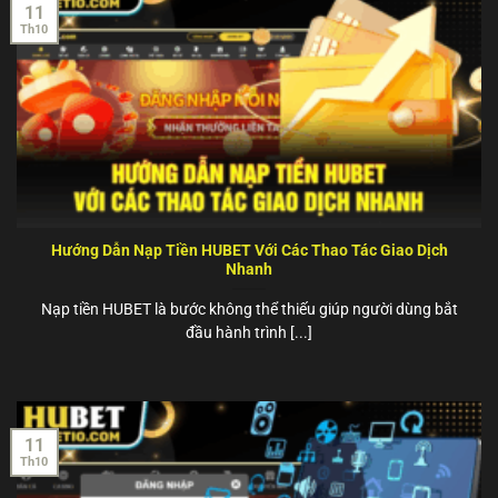
11
Th10
Hướng Dẫn Nạp Tiền HUBET Với Các Thao Tác Giao Dịch
Nhanh
Nạp tiền HUBET là bước không thể thiếu giúp người dùng bắt
đầu hành trình [...]
11
Th10