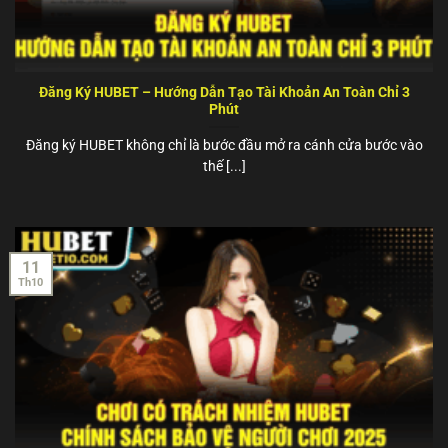
Đăng Ký HUBET – Hướng Dẫn Tạo Tài Khoản An Toàn Chỉ 3
Phút
Đăng ký HUBET không chỉ là bước đầu mở ra cánh cửa bước vào
thế [...]
11
Th10