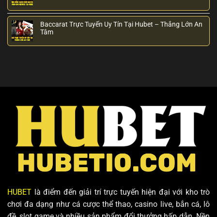
Baccarat Trực Tuyến Uy Tín Tại Hubet – Thắng Lớn An
Tâm
HUBET
là điểm đến giải trí trực tuyến hiện đại với kho trò
chơi đa dạng như cá cược thể thao, casino live, bắn cá, lô
đề, slot game và nhiều sản phẩm đổi thưởng hấp dẫn. Nền