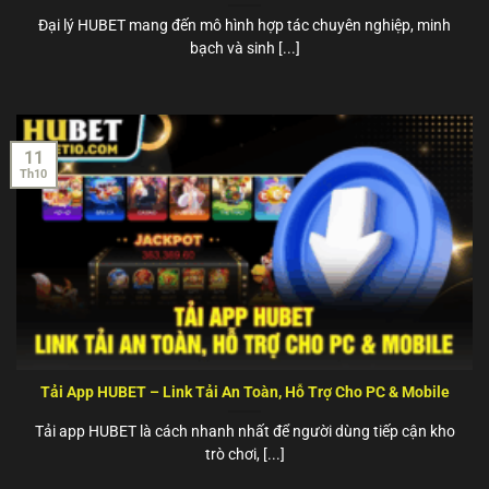
Đại lý HUBET mang đến mô hình hợp tác chuyên nghiệp, minh
bạch và sinh [...]
11
Th10
Tải App HUBET – Link Tải An Toàn, Hỗ Trợ Cho PC & Mobile
Tải app HUBET là cách nhanh nhất để người dùng tiếp cận kho
trò chơi, [...]