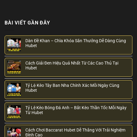
BÀI VIẾT GẦN ĐÂY
Dàn Đề Khan – Chìa Khóa Săn Thưởng Dễ Dàng Cùng
Hubet
Cách Giải Đen Hiệu Quả Nhất Từ Các Cao Thủ Tại
Hubet
Tỷ Lệ Kèo Tây Ban Nha Chính Xác Mỗi Ngày Cùng
Hubet
Tỷ Lệ Kèo Bóng Đá Anh – Bắt Kèo Thần Tốc Mỗi Ngày
Từ Hubet
Cách Chơi Baccarat Hubet Dễ Thắng Với Trải Nghiệm
Đỉnh Cao