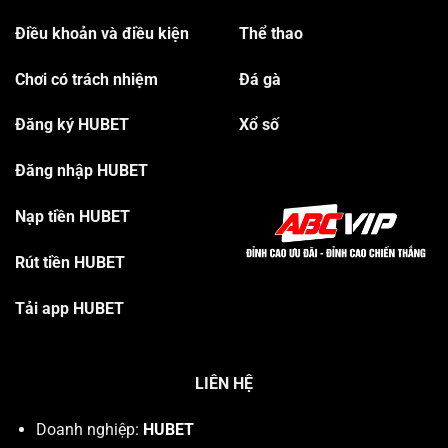
Điều khoản và điều kiện
Thể thao
Chơi có trách nhiệm
Đá gà
Đăng ký HUBET
Xổ số
Đăng nhập HUBET
Nạp tiền HUBET
Rút tiền HUBET
Tải app HUBET
LIÊN HỆ
Doanh nghiệp:
HUBET