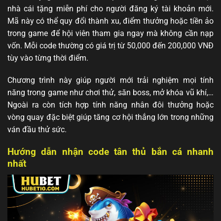
nhà cái tặng miễn phí cho người đăng ký tài khoản mới.
Mã này có thể quy đổi thành xu, điểm thưởng hoặc tiền ảo
trong game để hội viên tham gia ngay mà không cần nạp
vốn. Mỗi code thường có giá trị từ 50,000 đến 200,000 VNĐ
tùy vào từng thời điểm.
Chương trình này giúp người mới trải nghiệm mọi tính
năng trong game như chơi thử, săn boss, mở khóa vũ khí,…
Ngoài ra còn tích hợp tính năng nhân đôi thưởng hoặc
vòng quay đặc biệt giúp tăng cơ hội thắng lớn trong những
ván đầu thử sức.
Hướng dẫn nhận code tân thủ bắn cá nhanh
nhất