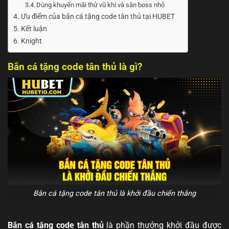
Dùng khuyến mãi thử vũ khí và săn boss nhỏ
Ưu điểm của bắn cá tặng code tân thủ tại HUBET
Kết luận
Knight
Bắn cá tặng code tân thủ là gì?
Bắn cá tặng code tân thủ là khởi đầu chiến thắng
Bắn cá tặng code tân thủ
là phần thưởng khởi đầu được