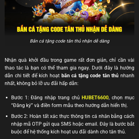
Bắn cá tặng code tân thủ nhận dễ dàng
Nhận quà khởi đầu trong game rất đơn giản, chỉ cần vài
thao tác là bạn có thể tham gia ngay. Dưới đây là hướng
dẫn chi tiết để kích hoạt
bắn cá tặng code tân thủ
nhanh
nhất, không bỏ lỡ ưu đãi hấp dẫn:
Bước 1: Đăng nhập trang chủ
HUBET6600
, chọn mục
“Đăng ký” và điền form mẫu theo hướng dẫn hiển thị.
Bước 2: Hoàn tất xác thực thông tin cá nhân bằng cách
nhập mã OTP gửi qua SMS hoặc email. Đây là bước bắt
buộc để hệ thống kích hoạt ưu đãi dành cho tân thủ.