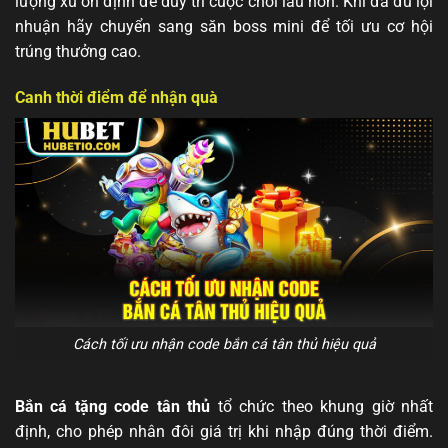
lượng xu ổn định để duy trì cuộc chơi lâu hơn. Khi đã đủ lợi
nhuận hãy chuyển sang săn boss mini để tối ưu cơ hội
trúng thưởng cao.
Canh thời điểm để nhận quà
Cách tối ưu nhận code bắn cá tân thủ hiệu quả
Bắn cá tặng code tân thủ
tổ chức theo khung giờ nhất
định, cho phép nhân đôi giá trị khi nhập đúng thời điểm.