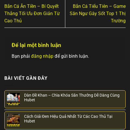
Bắn Cá Ăn Tiền – Bí Quyết
Bắn Cá Tiểu Tiên – Game
Thắng Tối Ưu Đơn Giản Từ
Săn Ngư Gây Sốt Top 1 Thị
Cao Thủ
Trường
Để lại một bình luận
Bạn phải
đăng nhập
để gửi bình luận.
BÀI VIẾT GẦN ĐÂY
Dàn Đề Khan – Chìa Khóa Săn Thưởng Dễ Dàng Cùng
Hubet
Cách Giải Đen Hiệu Quả Nhất Từ Các Cao Thủ Tại
Hubet