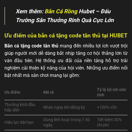
Xem thêm:
Bắn Cá Rồng
Hubet – Đấu
Trường Săn Thưởng Rinh Quà Cực Lớn
Ưu điểm của bắn cá tặng code tân thủ tại HUBET
Bắn cá tặng code tân thủ
mang đến nhiều lợi ích vượt trội
giúp người mới dễ dàng bắt nhịp tăng cơ hội thắng lớn từ
ván đầu tiên. Hệ thống ưu đãi của nền tảng hỗ trợ trải
nghiệm cải thiện kỹ năng của hội viên. Những ưu điểm nổi
bật nhất mà sân chơi mang lại gồm:
Tỷ lệ lợi ích ước
Ưu điểm
Mô tả
tính
Thưởng khởi đầu
Nhận ngay khi đăng ký.
+100% vốn
hấp dẫn
Dùng linh hoạt trong 7-30
Tiết kiệm 30%
Hiệu lực dài hạn
ngày.
chi phí