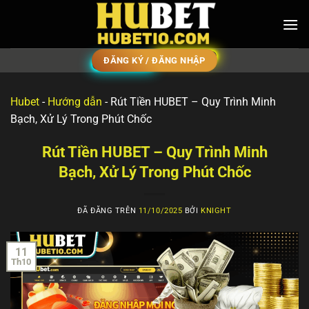
Chuyển
đến
nội
dung
ĐĂNG KÝ / ĐĂNG NHẬP
Hubet
-
Hướng dẫn
-
Rút Tiền HUBET – Quy Trình Minh
Bạch, Xử Lý Trong Phút Chốc
Rút Tiền HUBET – Quy Trình Minh
Bạch, Xử Lý Trong Phút Chốc
ĐÃ ĐĂNG TRÊN
11/10/2025
BỞI
KNIGHT
11
Th10