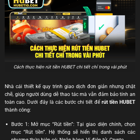
Cách thực hiện rút tiền HUBET chi tiết chỉ trong vài phút
Nhà cái thiết kế quy trình giao dịch đơn giản nhưng chặt
chẽ, giúp người dùng dễ thao tác mà vẫn đảm bảo tính an
toàn cao. Dưới đây là các bước chi tiết để
rút tiền HUBET
thành công:
Bước 1: Mở mục “Rút tiền”: Tại giao diện chính, chọn
mục “Rút tiền”. Hệ thống sẽ hiển thị danh sách các
phương thức hiện có: Ngân hàng, Ví điện tử, Crypto,…