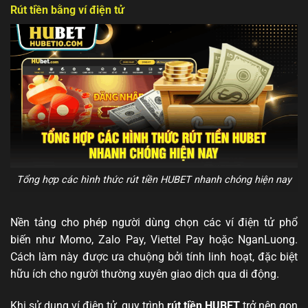
Rút tiền bằng ví điện tử
Tổng hợp các hình thức rút tiền HUBET nhanh chóng hiện nay
Nền tảng cho phép người dùng chọn các ví điện tử phổ
biến như Momo, Zalo Pay, Viettel Pay hoặc NganLuong.
Cách làm này được ưa chuộng bởi tính linh hoạt, đặc biệt
hữu ích cho người thường xuyên giao dịch qua di động.
Khi sử dụng ví điện tử, quy trình
rút tiền HUBET
trở nên gọn