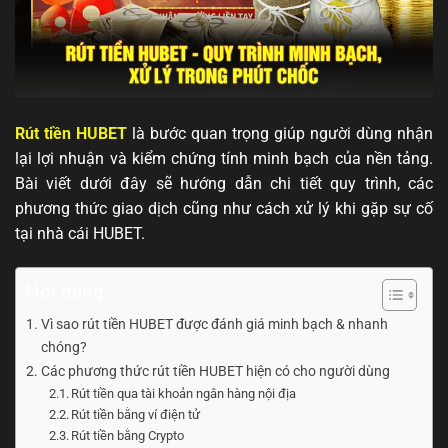
Rút tiền HUBET
là bước quan trọng giúp người dùng nhận
lại lợi nhuận và kiểm chứng tính minh bạch của nền tảng.
Bài viết dưới đây sẽ hướng dẫn chi tiết quy trình, các
phương thức giao dịch cũng như cách xử lý khi gặp sự cố
tại nhà cái HUBET.
Nội dung
Vì sao rút tiền HUBET được đánh giá minh bạch & nhanh
chóng?
Các phương thức rút tiền HUBET hiện có cho người dùng
Rút tiền qua tài khoản ngân hàng nội địa
Rút tiền bằng ví điện tử
Rút tiền bằng Crypto