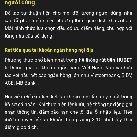
người dùng
Để tạo sự thuận tiện cho mọi đối tượng người dùng, nhà
cái đã phát triển nhiều phương thức giao dịch khác nhau.
Mỗi hình thức lựa chọn đều có ưu điểm riêng, phù hợp với
từng nhu cầu sử dụng.
Rút tiền qua tài khoản ngân hàng nội địa
Phương thức phổ biến nhất trong hệ thống
rút tiền HUBET
là thông qua tài khoản ngân hàng Việt Nam. Nhà cái hợp
tác với hầu hết các ngân hàng lớn như Vietcombank, BIDV,
ACB, MB Bank,…
Hội viên chỉ cần liên kết tài khoản một lần duy nhất trong
hồ sơ cá nhân. Khi thực hiện lệnh rút, hệ thống tự động ghi
nhận thông tin, đảm bảo hạn chế tối đa lỗi nhập liệu. Tiền
được chuyển về tài khoản trong vòng 3-10 phút tùy thời
điểm giao dịch.