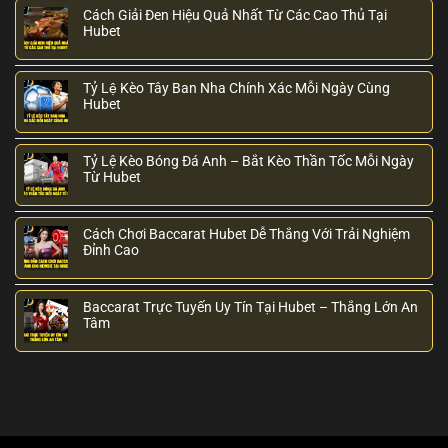
Cách Giải Đen Hiệu Quả Nhất Từ Các Cao Thủ Tại
Hubet
Tỷ Lệ Kèo Tây Ban Nha Chính Xác Mỗi Ngày Cùng
Hubet
Tỷ Lệ Kèo Bóng Đá Anh – Bắt Kèo Thần Tốc Mỗi Ngày
Từ Hubet
Cách Chơi Baccarat Hubet Dễ Thắng Với Trải Nghiệm
Đỉnh Cao
Baccarat Trực Tuyến Uy Tín Tại Hubet – Thắng Lớn An
Tâm