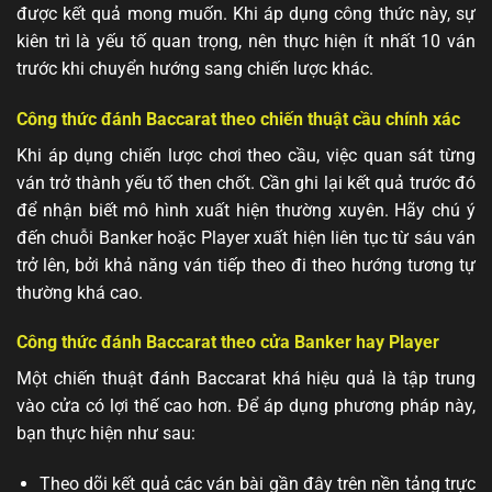
được kết quả mong muốn. Khi áp dụng công thức này, sự
kiên trì là yếu tố quan trọng, nên thực hiện ít nhất 10 ván
trước khi chuyển hướng sang chiến lược khác.
Công thức đánh Baccarat theo chiến thuật cầu chính xác
Khi áp dụng chiến lược chơi theo cầu, việc quan sát từng
ván trở thành yếu tố then chốt. Cần ghi lại kết quả trước đó
để nhận biết mô hình xuất hiện thường xuyên. Hãy chú ý
đến chuỗi Banker hoặc Player xuất hiện liên tục từ sáu ván
trở lên, bởi khả năng ván tiếp theo đi theo hướng tương tự
thường khá cao.
Công thức đánh Baccarat theo cửa Banker hay Player
Một chiến thuật đánh Baccarat khá hiệu quả là tập trung
vào cửa có lợi thế cao hơn. Để áp dụng phương pháp này,
bạn thực hiện như sau:
Theo dõi kết quả các ván bài gần đây trên nền tảng trực