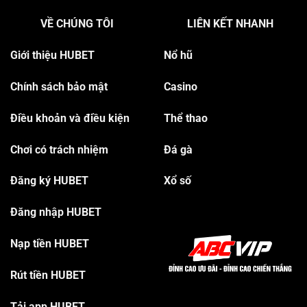
VỀ CHÚNG TÔI
LIÊN KẾT NHANH
Giới thiệu HUBET
Nổ hũ
Chính sách bảo mật
Casino
Điều khoản và điều kiện
Thể thao
Chơi có trách nhiệm
Đá gà
Đăng ký HUBET
Xổ số
Đăng nhập HUBET
Nạp tiền HUBET
Rút tiền HUBET
Tải app HUBET