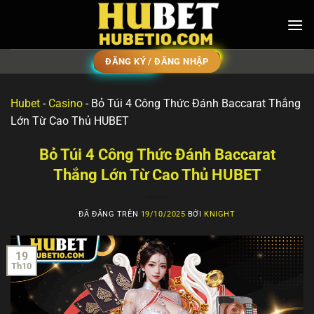
Chuyển
đến
nội
dung
ĐĂNG KÝ / ĐĂNG NHẬP
Hubet
-
Casino
-
Bỏ Túi 4 Công Thức Đánh Baccarat Thắng
Lớn Từ Cao Thủ HUBET
Bỏ Túi 4 Công Thức Đánh Baccarat
Thắng Lớn Từ Cao Thủ HUBET
ĐÃ ĐĂNG TRÊN
19/10/2025
BỞI
KNIGHT
19
Th10