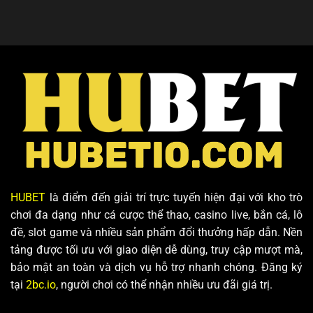
HUBET
là điểm đến giải trí trực tuyến hiện đại với kho trò
chơi đa dạng như cá cược thể thao, casino live, bắn cá, lô
đề, slot game và nhiều sản phẩm đổi thưởng hấp dẫn. Nền
tảng được tối ưu với giao diện dễ dùng, truy cập mượt mà,
bảo mật an toàn và dịch vụ hỗ trợ nhanh chóng. Đăng ký
tại
2bc.io
, người chơi có thể nhận nhiều ưu đãi giá trị.