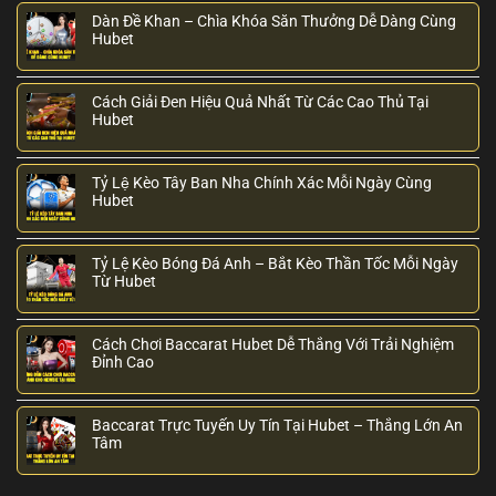
Dàn Đề Khan – Chìa Khóa Săn Thưởng Dễ Dàng Cùng
Hubet
Cách Giải Đen Hiệu Quả Nhất Từ Các Cao Thủ Tại
Hubet
Tỷ Lệ Kèo Tây Ban Nha Chính Xác Mỗi Ngày Cùng
Hubet
Tỷ Lệ Kèo Bóng Đá Anh – Bắt Kèo Thần Tốc Mỗi Ngày
Từ Hubet
Cách Chơi Baccarat Hubet Dễ Thắng Với Trải Nghiệm
Đỉnh Cao
Baccarat Trực Tuyến Uy Tín Tại Hubet – Thắng Lớn An
Tâm