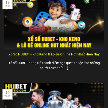
19
Th10
Xổ Số HUBET – Kho Keno & Lô Đề Online Hot Nhất Hiện Nay
Xổ số HUBET đang trở thành điểm hẹn quen thuộc cho những
người thích thử [...]
19
Th10