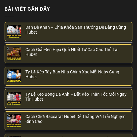
BÀI VIẾT GẦN ĐÂY
Dàn Đề Khan – Chìa Khóa Săn Thưởng Dễ Dàng Cùng
Hubet
Cách Giải Đen Hiệu Quả Nhất Từ Các Cao Thủ Tại
Hubet
Tỷ Lệ Kèo Tây Ban Nha Chính Xác Mỗi Ngày Cùng
Hubet
Tỷ Lệ Kèo Bóng Đá Anh – Bắt Kèo Thần Tốc Mỗi Ngày
Từ Hubet
Cách Chơi Baccarat Hubet Dễ Thắng Với Trải Nghiệm
Đỉnh Cao