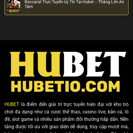
Baccarat Trực Tuyến Uy Tín Tại Hubet – Thắng Lớn An
Tâm
HUBET
là điểm đến giải trí trực tuyến hiện đại với kho trò
chơi đa dạng như cá cược thể thao, casino live, bắn cá, lô
đề, slot game và nhiều sản phẩm đổi thưởng hấp dẫn. Nền
tảng được tối ưu với giao diện dễ dùng, truy cập mượt mà,