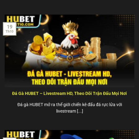
19
Th10
Đá Gà HUBET – Livestream HD, Theo Dõi Trận Đấu Mọi Nơi
Đá gà HUBET mở ra thế giới chiến kê đấu đá rực lửa với
livestream [...]