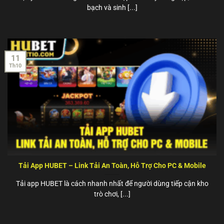
bạch và sinh [...]
11
Th10
Tải App HUBET – Link Tải An Toàn, Hỗ Trợ Cho PC & Mobile
Tải app HUBET là cách nhanh nhất để người dùng tiếp cận kho
trò chơi, [...]