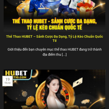
Thể Thao HUBET – Sảnh Cược Đa Dạng, Tỷ Lệ Kèo Chuẩn Quốc
Tế
Giới thiệu đến bạn chuyên mục thể thao HUBET đang trở thành
địa điểm thu [...]
19
Th10