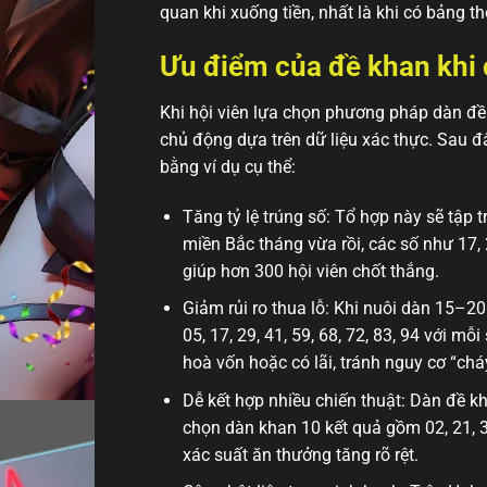
quan khi xuống tiền, nhất là khi có bảng t
Ưu điểm của đề khan khi 
Khi hội viên lựa chọn phương pháp dàn đề k
chủ động dựa trên dữ liệu xác thực. Sau 
bằng ví dụ cụ thể:
Tăng tỷ lệ trúng số: Tổ hợp này sẽ tập
miền Bắc tháng vừa rồi, các số như 17, 2
giúp hơn 300 hội viên chốt thắng.
Giảm rủi ro thua lỗ: Khi nuôi dàn 15–2
05, 17, 29, 41, 59, 68, 72, 83, 94 với m
hoà vốn hoặc có lãi, tránh nguy cơ “chá
Dễ kết hợp nhiều chiến thuật: Dàn đề k
chọn dàn khan 10 kết quả gồm 02, 21, 32
xác suất ăn thưởng tăng rõ rệt.