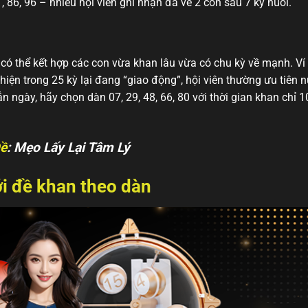
1, 86, 96 – nhiều hội viên ghi nhận đã về 2 con sau 7 kỳ nuôi.
có thể kết hợp các con vừa khan lâu vừa có chu kỳ về mạnh. Ví 
hiện trong 25 kỳ lại đang “giao động”, hội viên thường ưu tiên n
n ngày, hãy chọn dàn 07, 29, 48, 66, 80 với thời gian khan chỉ 
Đề
: Mẹo Lấy Lại Tâm Lý
ới đề khan theo dàn