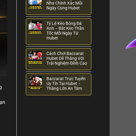
Nha Chính Xác Mỗi
Ngày Cùng Hubet
Tỷ Lệ Kèo Bóng Đá
Anh – Bắt Kèo Thần
Tốc Mỗi Ngày Từ
Hubet
Cách Chơi Baccarat
Hubet Dễ Thắng Với
Trải Nghiệm Đỉnh Cao
Baccarat Trực Tuyến
Uy Tín Tại Hubet –
g
Thắng Lớn An Tâm
.
oạn