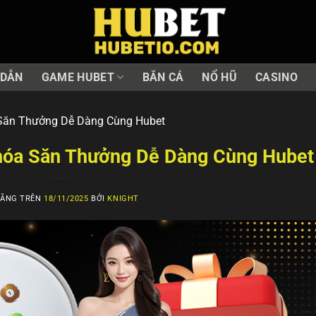
 DẪN
GAME HUBET
BẮN CÁ
NỔ HŨ
CASINO
Săn Thưởng Dễ Dàng Cùng Hubet
hóa Săn Thưởng Dễ Dàng Cùng Hubet
ĐĂNG TRÊN
18/11/2025
BỞI
KNIGHT