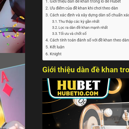
Giới thiệu dàn đề khan trong lô đề Hubet
Ưu điểm của đề khan khi chơi theo dàn
Cách xác định và xây dựng dàn số chuẩn xá
Thu thập các kỳ gần nhất
Lọc ra dàn đề khan mạnh nhất
Tối ưu và chốt số
Cách tính toán đánh số với đề khan theo dàn
Kết luận
Knight
Giới thiệu dàn đề khan tr