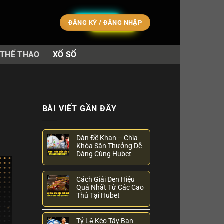
ĐĂNG KÝ / ĐĂNG NHẬP
THỂ THAO
XỔ SỐ
BÀI VIẾT GẦN ĐÂY
Dàn Đề Khan – Chìa
Khóa Săn Thưởng Dễ
Dàng Cùng Hubet
Cách Giải Đen Hiệu
Quả Nhất Từ Các Cao
Thủ Tại Hubet
Tỷ Lệ Kèo Tây Ban