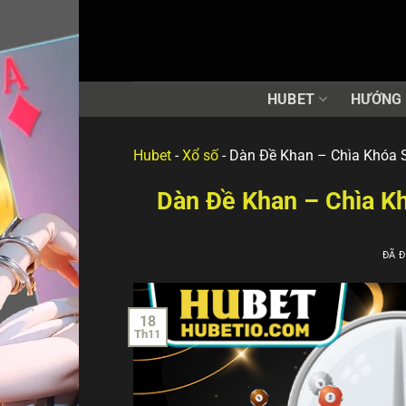
Chuyển
đến
nội
dung
HUBET
HƯỚNG
Hubet
-
Xổ số
-
Dàn Đề Khan – Chìa Khóa 
Dàn Đề Khan – Chìa K
ĐÃ 
18
Th11