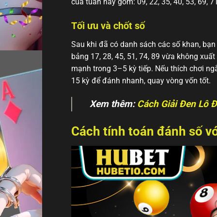
của tuần này gồm: 09, 22, 35, 40, 53, 69, 7
Tối ưu và chốt số
Sau khi đã có danh sách các số khan, bạn 
bảng 17, 28, 45, 51, 74, 89 vừa không xuất 
mạnh trong 3–5 kỳ tiếp. Nếu thích chơi ngắ
15 kỳ để đánh nhanh, quay vòng vốn tốt.
Xem thêm:
Cách Giải Đen Lô 
Cách tính toán đánh số v