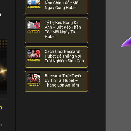
Nha Chính Xác Mỗi
Ngày Cùng Hubet
a
Tỷ Lệ Kèo Bóng Đá
Anh – Bắt Kèo Thần
Tốc Mỗi Ngày Từ
Hubet
Cách Chơi Baccarat
Hubet Dễ Thắng Với
Trải Nghiệm Đỉnh Cao
Baccarat Trực Tuyến
Uy Tín Tại Hubet –
Thắng Lớn An Tâm
m
h