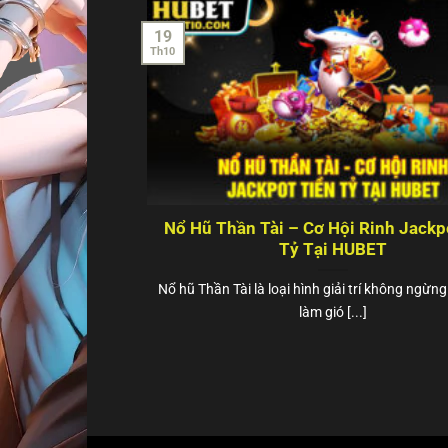
19
Th10
Nổ Hũ Thần Tài – Cơ Hội Rinh Jackp
Tỷ Tại HUBET
Nổ hũ Thần Tài là loại hình giải trí không ngừn
làm gió [...]