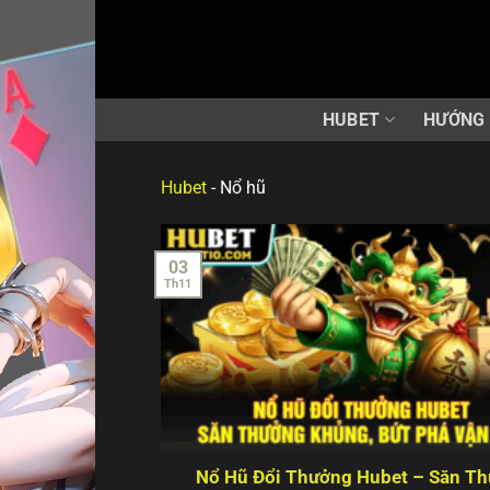
Chuyển
đến
nội
dung
HUBET
HƯỚNG
Hubet
-
Nổ hũ
03
Th11
Nổ Hũ Đổi Thưởng Hubet – Săn T