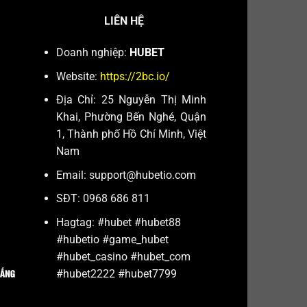
LIÊN HỆ
Doanh nghiệp:
HUBET
Website:
https://2bc.io/
Địa Chỉ: 25 Nguyễn Thị Minh
Khai, Phường Bến Nghé, Quận
1, Thành phố Hồ Chí Minh, Việt
Nam
Email:
support@hubetio.com
SĐT: 0968 686 811
Hagtag: #hubet #hubet88
#hubetio #game_hubet
#hubet_casino #hubet_com
#hubet2222 #hubet7799