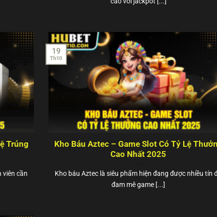
cao với jackpot [...]
19
Th10
Lệ Trúng
Kho Báu Aztec – Game Slot Có Tỷ Lệ Thưở
Cao Nhất 2025
 viên cần
Kho báu Aztec là siêu phẩm hiện đang được nhiều tín 
đam mê game [...]