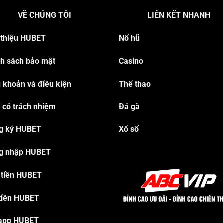
VỀ CHÚNG TÔI
LIÊN KẾT NHANH
 thiệu HUBET
Nổ hũ
nh sách bảo mật
Casino
 khoản và điều kiện
Thể thao
 có trách nhiệm
Đá gà
g ký HUBET
Xổ số
g nhập HUBET
 tiền HUBET
 tiền HUBET
 app HUBET