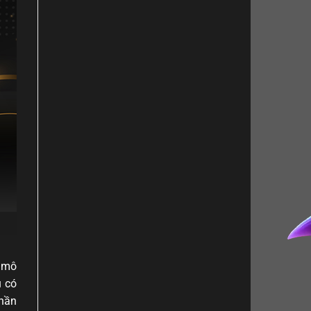
i mô
u có
phần