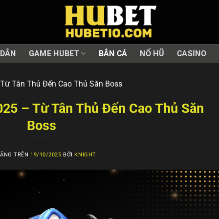
 DẪN
GAME HUBET
BẮN CÁ
NỔ HŨ
CASINO
 Từ Tân Thủ Đến Cao Thủ Săn Boss
025 – Từ Tân Thủ Đến Cao Thủ Săn
Boss
ĐĂNG TRÊN
19/10/2025
BỞI
KNIGHT