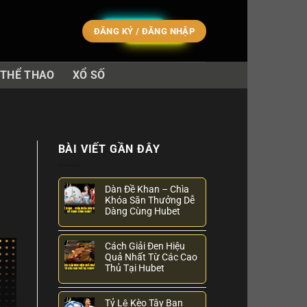
ĐĂNG KÝ / ĐĂNG NHẬP
THỂ THAO
XỔ SỐ
BÀI VIẾT GẦN ĐÂY
Dàn Đề Khan – Chìa
Khóa Săn Thưởng Dễ
Dàng Cùng Hubet
Cách Giải Đen Hiệu
Quả Nhất Từ Các Cao
Thủ Tại Hubet
Tỷ Lệ Kèo Tây Ban