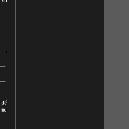
u số
u
g để
hiệu