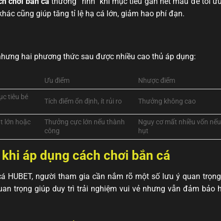
ch chơi bắn cá
thường “rình” khi mục tiêu gần hết máu để tối ư
hác cũng giúp tăng tỉ lệ hạ cá lớn, giảm hao phí đạn.
nhưng hai phương thức sau được nhiều cao thủ áp dụng:
Ưu điểm
Nhược điểm
ục tiêu bé
Tích điểm ổn định, ít rủi ro
Thưởng không cao
t lớn hoặc
Thưởng cực lớn nếu thành
Nguy cơ mất nhiều vốn nế
công
hụt
 khi áp dụng cách chơi bắn cá
 cá HUBET, người tham gia cần nắm rõ một số lưu ý quan trọn
quan trọng giúp duy trì trải nghiệm vui vẻ nhưng vẫn đảm bảo 