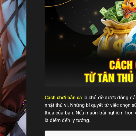
Cách chơi bắn cá
là chủ đề được đông đả
nhật thú vị. Những bí quyết từ việc chọn 
thua của bạn. Nếu muốn trải nghiệm trọn 
là điểm đến lý tưởng.