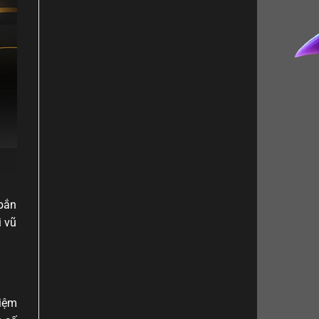
 bắn
i vũ
kiệm