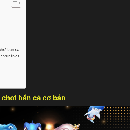
chơi bắn cá
 chơi bắn cá
h chơi bắn cá cơ bản