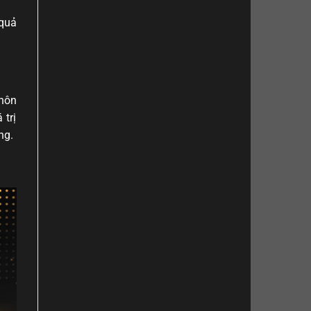
 quả
hôn
 trị
ng.