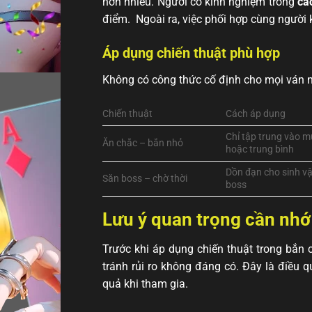
hơn nhiều. Người có kinh nghiệm trong
cá
điểm. Ngoài ra, việc phối hợp cùng người k
Áp dụng chiến thuật phù hợp
Không có công thức cố định cho mọi ván 
Chiến thuật
Cách áp dụng
Chỉ tập trung vào m
Ăn chắc – bắn nhỏ
hoặc trung bình
Dồn đạn cho sinh vậ
Săn boss – chờ thời
boss
Lưu ý quan trọng cần nhớ
Trước khi áp dụng chiến thuật trong bắn
tránh rủi ro không đáng có. Đây là điều 
quả khi tham gia.