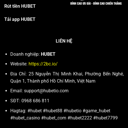
Rút tiền HUBET
Tải app HUBET
LIÊN HỆ
Doanh nghiệp:
HUBET
Website:
https://2bc.io/
Địa Chỉ: 25 Nguyễn Thị Minh Khai, Phường Bến Nghé,
Quận 1, Thành phố Hồ Chí Minh, Việt Nam
Email:
support@hubetio.com
SĐT: 0968 686 811
Hagtag: #hubet #hubet88 #hubetio #game_hubet
#hubet_casino #hubet_com #hubet2222 #hubet7799