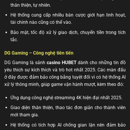
thân thiện, tự nhiên.
Hệ thống cung cấp nhiều bàn cược giới hạn linh hoạt,
tài chính nào cũng có thể vào.
Bảo mật, tốc độ xử lý giao dịch, chuyển tiền trong tích
tắc.
DG Gaming – Công nghệ tiên tiến
DG Gaming là sảnh
casino HUBET
dành cho những tín đồ
yêu thích sự kích thích và trò hot nhất 2025. Các màn đấu
ở đây được đảm bảo công bằng tuyệt đối vì có hệ thống AI
xử lý thông minh, giúp game vận hành mượt, kèm theo đó:
Ứng dụng công nghệ streaming 4K hiện đại nhất 2025.
Giao diện thân thiện, thao tác đơn giản cho thành viên
mới tham gia.
Hệ thống có tích hợp AI chống gian lận nên đảm bảo