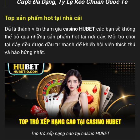
Cược Đa Dạng, Tỷ Lệ Kèo Chuẩn Quốc Tế
Top sản phẩm hot tại nhà cái
Đã là thành viên tham gia
casino HUBET
các bạn sẽ không
thể bỏ qua những sản phẩm hot tại nơi đây. Mỗi trò chơi
tại đây đều được đầu tư mạnh để khiến hội viên thích thú
và hào hứng nhất.
Top trò xếp hạng cao tại casino HUBET