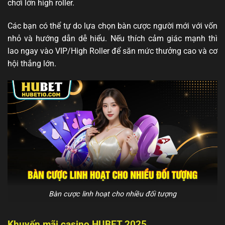
chơi lớn high roller.
Các bạn có thể tự do lựa chọn bàn cược người mới với vốn
nhỏ và hướng dẫn dễ hiểu. Nếu thích cảm giác mạnh thì
lao ngay vào VIP/High Roller để săn mức thưởng cao và cơ
hội thắng lớn.
Bàn cược linh hoạt cho nhiều đối tượng
Khuyến mãi casino HUBET 2025