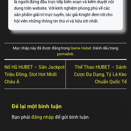
là người đứng đầu trực tiếp biên soạn và kiểm duyệt nội
dung trên website. Với kinh nghiệm phong phú về các
sản phẩm giải trí trực tuyến, tác giả Knight đem tới cho
hội viên những thông tin thú ví và hữu ích nhất.
Mục nhập này đã được đăng trong
Game Hubet
. Đánh dấu trang
permalink
.
Nổ Hũ HUBET – Săn Jackpot
Thể Thao HUBET – Sảnh
Triệu Đồng, Slot Hot Nhất
Cược Đa Dạng, Tỷ Lệ Kèo
Châu Á
Chuẩn Quốc Tế
Để lại một bình luận
Bạn phải
đăng nhập
để gửi bình luận.