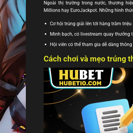
Ngoài thị trường trong nước, thương hi
Millions hay EuroJackpot. Những hình thứ
Cơ hội trúng giải lên tới hàng trăm triệu
Minh bạch, có livestream quay thưởng 
Hội viên có thể tham gia dễ dàng thôn
Cách chơi và mẹo trúng 