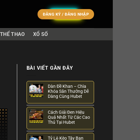
ĐĂNG KÝ / ĐĂNG NHẬP
THỂ THAO
XỔ SỐ
BÀI VIẾT GẦN ĐÂY
Dàn Đề Khan – Chìa
Khóa Săn Thưởng Dễ
Dàng Cùng Hubet
Cách Giải Đen Hiệu
Quả Nhất Từ Các Cao
Thủ Tại Hubet
Tỷ Lệ Kèo Tây Ban