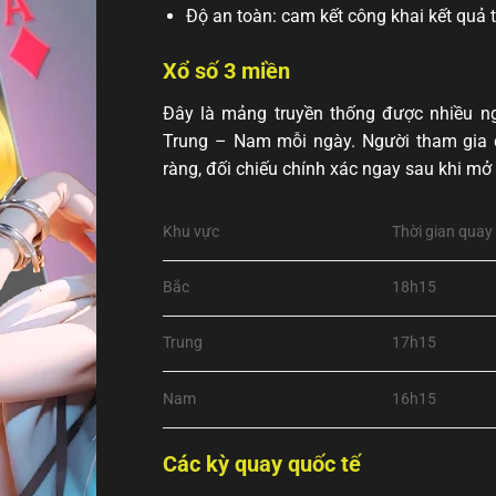
Độ an toàn: cam kết công khai kết quả t
​Xổ số 3 miền
Đây là mảng truyền thống được nhiều 
Trung – Nam mỗi ngày. Người tham gia ch
ràng, đối chiếu chính xác ngay sau khi mở
Khu vực
Thời gian quay
Bắc
18h15
Trung
17h15
Nam
16h15
Các kỳ quay quốc tế