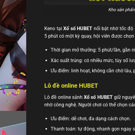
Kho sản phẩm 
Keno tại
Xổ số HUBET
nổi bật nhờ tốc độ
5 phút có một kỳ quay, hội viên được chọn
Thời gian mở thưởng: 5 phút/lần, gần nh
Xác suất trúng: có nhiều mức, tùy số lư
Ưu điểm: linh hoạt, không cần chờ lâu,
Lô đề online HUBET
Lô đề online sảnh
Xổ số HUBET
giữ nguyê
nhờ công nghệ. Người chơi có thể chọn các 
Ưu điểm: dễ chơi, đa dạng cách chọn.
Thanh toán: tự động, nhanh gọn ngay sa