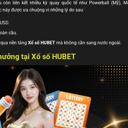
ệu còn liên kết nhiều kỳ quay quốc tế như Powerball (Mỹ), 
c này được ưa chuộng vì những lý do sau:
 USD.
toàn cầu.
g qua nền tảng
Xổ số HUBET
mà không cần sang nước ngoài.
thưởng tại Xổ số HUBET