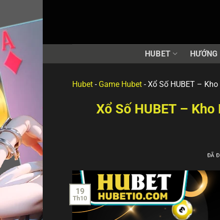
Chuyển
đến
nội
dung
HUBET
HƯỚNG
Hubet
-
Game Hubet
-
Xổ Số HUBET – Kho 
Xổ Số HUBET – Kho K
ĐÃ 
19
Th10