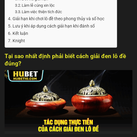
Làm lễ cúng xin lộc
Làm việc thiện tích đức
Giải hạn khi chơi lô đề theo phong thủy và số học
Lưu ý khi áp dụng cách giải hạn khi đánh số
Kết luận
Knight
Tại sao nhất định phải biết cách giải đen lô đề
đúng?