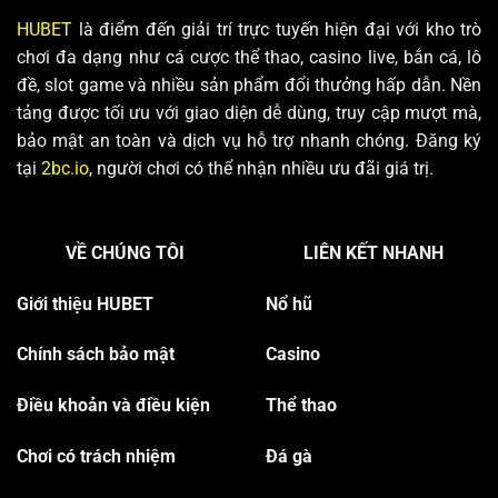
HUBET
là điểm đến giải trí trực tuyến hiện đại với kho trò
chơi đa dạng như cá cược thể thao, casino live, bắn cá, lô
đề, slot game và nhiều sản phẩm đổi thưởng hấp dẫn. Nền
tảng được tối ưu với giao diện dễ dùng, truy cập mượt mà,
bảo mật an toàn và dịch vụ hỗ trợ nhanh chóng. Đăng ký
tại
2bc.io
, người chơi có thể nhận nhiều ưu đãi giá trị.
VỀ CHÚNG TÔI
LIÊN KẾT NHANH
Giới thiệu HUBET
Nổ hũ
Chính sách bảo mật
Casino
Điều khoản và điều kiện
Thể thao
Chơi có trách nhiệm
Đá gà