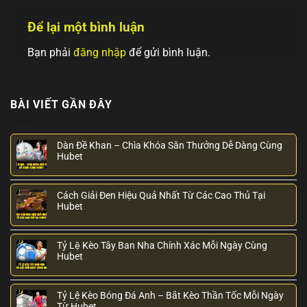
Để lại một bình luận
Bạn phải
đăng nhập
để gửi bình luận.
BÀI VIẾT GẦN ĐÂY
Dàn Đề Khan – Chìa Khóa Săn Thưởng Dễ Dàng Cùng
Hubet
Cách Giải Đen Hiệu Quả Nhất Từ Các Cao Thủ Tại
Hubet
Tỷ Lệ Kèo Tây Ban Nha Chính Xác Mỗi Ngày Cùng
Hubet
Tỷ Lệ Kèo Bóng Đá Anh – Bắt Kèo Thần Tốc Mỗi Ngày
Từ Hubet