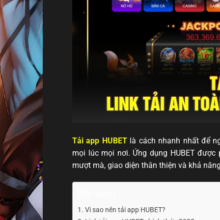
Tải app HUBET
là cách nhanh nhất để ng
mọi lúc mọi nơi. Ứng dụng HUBET được ph
mượt mà, giao diện thân thiện và khả năn
Nội dung
Vì sao nên tải app HUBET?