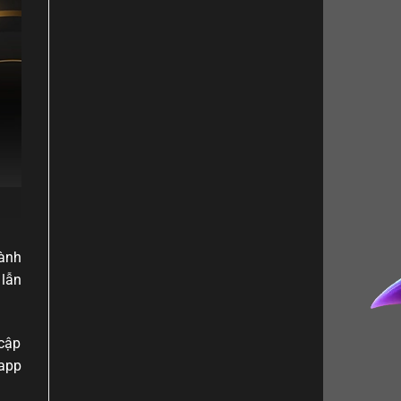
hành
 lẫn
 cập
 app