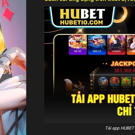
Tải app HUBET 