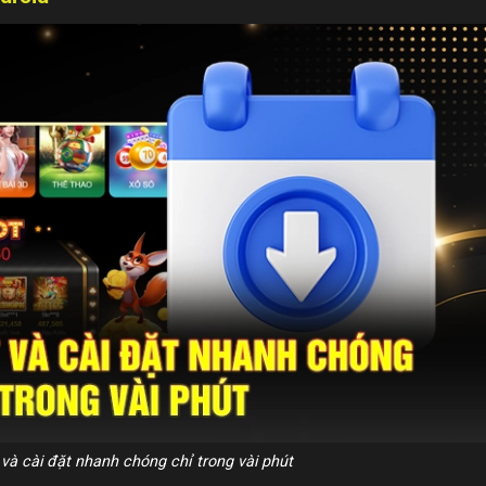
và cài đặt nhanh chóng chỉ trong vài phút