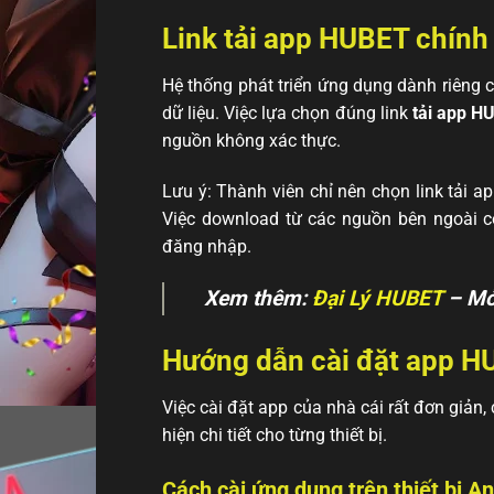
Link tải app HUBET chính
Hệ thống phát triển ứng dụng dành riêng 
dữ liệu. Việc lựa chọn đúng link
tải app 
nguồn không xác thực.
Lưu ý: Thành viên chỉ nên chọn link tải a
Việc download từ các nguồn bên ngoài có
đăng nhập.
Xem thêm:
Đại Lý HUBET
– Mở
Hướng dẫn cài đặt app HU
Việc cài đặt app của nhà cái rất đơn giản,
hiện chi tiết cho từng thiết bị.
Cách cài ứng dụng trên thiết bị A