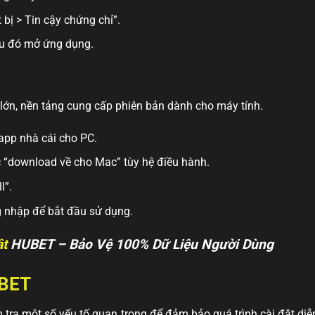
 bị > Tin cậy chứng chỉ”.
sau đó mở ứng dụng.
h lớn, nền tảng cung cấp phiên bản dành cho máy tính.
app nhà cái cho PC.
“download về cho Mac” tùy hệ điều hành.
l”.
g nhập để bắt đầu sử dụng.
ật
HUBET – Bảo Vệ 100% Dữ Liệu Người Dùng
UBET
ểm tra một số yếu tố quan trọng để đảm bảo quá trình cài đặt diễ