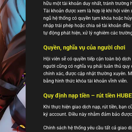
hữu một tài khoản duy nhất, tránh trường h
Tài khoản được xem là hợp lệ khi hội viên
ngũ hệ thống có quyền tạm khóa hoặc hủy
nhập trái phép hoặc chia sẻ tài khoản đề
tự động phát hiện, xử lý nghiêm các trườn
Quyền, nghĩa vụ của người chơi
Hội viên sẽ có quyền tiếp cận toàn bộ dịc
người cũng có nghĩa vụ phải tuân thủ quy
chính xác, được cập nhật thường xuyên. Mọ
bằng hình thức khóa tài khoản vĩnh viễn.
Quy định nạp tiền – rút tiền HUB
Khi thực hiện giao dịch nạp, rút tiền, bạ
ký account. Điều này nhằm đảm bảo được tí
Chính sách hệ thống yêu cầu tất cả giao dị