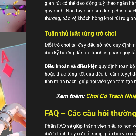
gian rút có thể dao động tuỳ theo ngân hà
quy định. Nơi đây cũng áp dụng chính sách
thường, bảo vệ khách hàng khỏi rủi ro gian
Tuân thủ luật từng trò chơi
Mỗi trò chơi tại đây đều sở hữu quy định r
đọc kỹ hướng dẫn để tránh vi phạm quy t
Điều khoản và điều kiện
quy định toàn bộ
hoặc thao túng kết quả đều bị cấm tuyệt đ
tính minh bạch, giúp hội viên yên tâm tận
Xem thêm:
Chơi Có Trách Nhi
FAQ – Các câu hỏi thườn
Phần FAQ sẽ giúp thành viên hiểu rõ hơn v
được trình bày cực rõ ràng, giúp hội viên d