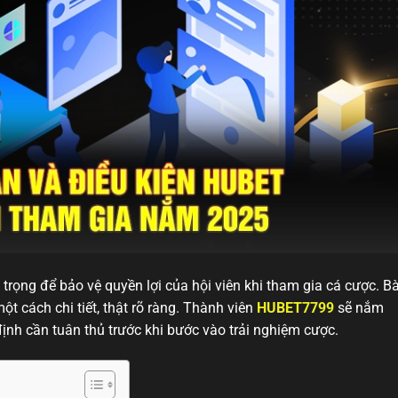
 trọng để bảo vệ quyền lợi của hội viên khi tham gia cá cược. Bà
ột cách chi tiết, thật rõ ràng. Thành viên
HUBET7799
sẽ nắm
định cần tuân thủ trước khi bước vào trải nghiệm cược.