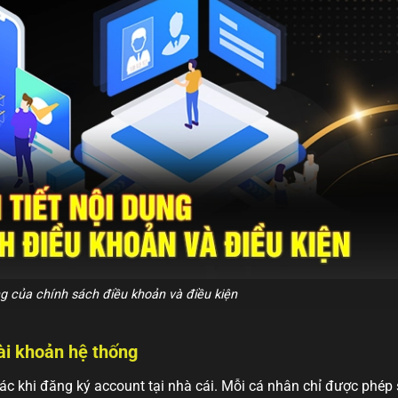
ung của chính sách điều khoản và điều kiện
ài khoản hệ thống
ác khi đăng ký account tại nhà cái. Mỗi cá nhân chỉ được phép