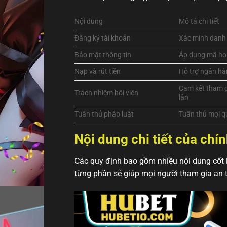
Nội dung
Mô tả chi tiết
Đăng ký tài khoản
Xác minh danh 
Bảo mật thông tin
Áp dụng mã hoá
Nạp và rút tiền
Hỗ trợ ngân hàn
Cam kết tham g
Trách nhiệm hội viên
lận
Tuân thủ pháp luật
Tuân thủ mọi q
Nội dung chi tiết của chí
Các quy định bao gồm nhiều nội dung cốt lõ
từng phần sẽ giúp mọi người tham gia an 