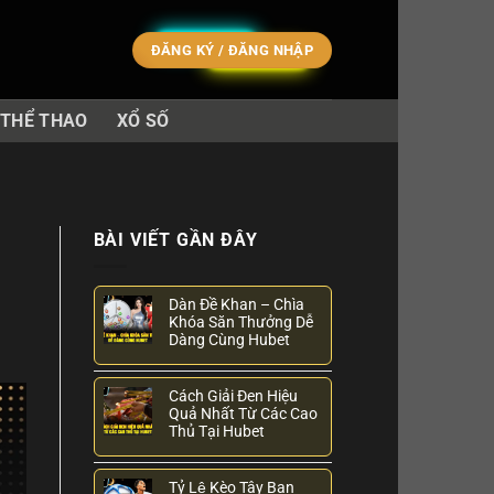
ĐĂNG KÝ / ĐĂNG NHẬP
THỂ THAO
XỔ SỐ
BÀI VIẾT GẦN ĐÂY
Dàn Đề Khan – Chìa
Khóa Săn Thưởng Dễ
Dàng Cùng Hubet
Cách Giải Đen Hiệu
Quả Nhất Từ Các Cao
Thủ Tại Hubet
Tỷ Lệ Kèo Tây Ban