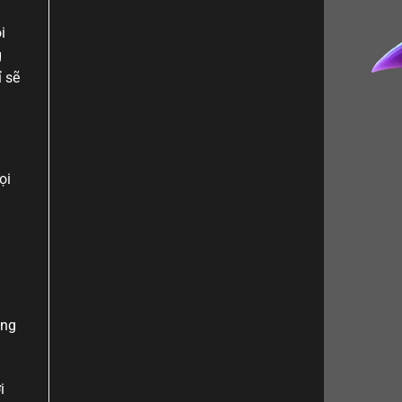
i
g
ỉ sẽ
ọi
ăng
i