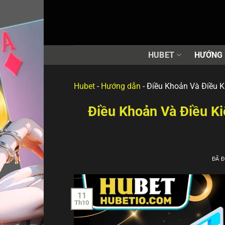
Chuyển
đến
nội
dung
HUBET
HƯỚNG
Hubet
-
Hướng dẫn
-
Điều Khoản Và Điều 
Điều Khoản Và Điều K
ĐÃ 
11
Th10