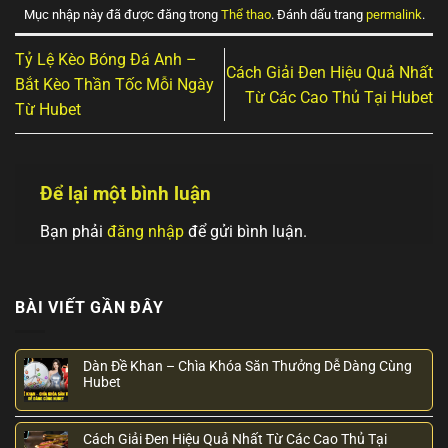
Mục nhập này đã được đăng trong
Thể thao
. Đánh dấu trang
permalink
.
Tỷ Lệ Kèo Bóng Đá Anh –
Cách Giải Đen Hiệu Quả Nhất
Bắt Kèo Thần Tốc Mỗi Ngày
Từ Các Cao Thủ Tại Hubet
Từ Hubet
Để lại một bình luận
Bạn phải
đăng nhập
để gửi bình luận.
BÀI VIẾT GẦN ĐÂY
Dàn Đề Khan – Chìa Khóa Săn Thưởng Dễ Dàng Cùng
Hubet
Cách Giải Đen Hiệu Quả Nhất Từ Các Cao Thủ Tại