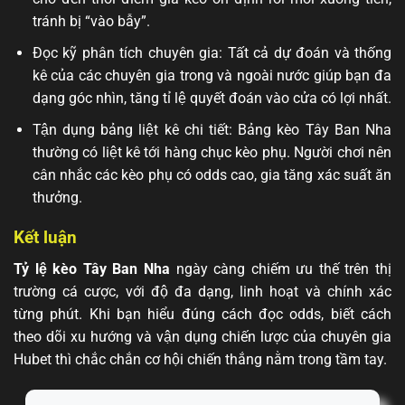
tránh bị “vào bẫy”.
Đọc kỹ phân tích chuyên gia: Tất cả dự đoán và thống
kê của các chuyên gia trong và ngoài nước giúp bạn đa
dạng góc nhìn, tăng tỉ lệ quyết đoán vào cửa có lợi nhất.
Tận dụng bảng liệt kê chi tiết: Bảng kèo Tây Ban Nha
thường có liệt kê tới hàng chục kèo phụ. Người chơi nên
cân nhắc các kèo phụ có odds cao, gia tăng xác suất ăn
thưởng.
Kết luận
Tỷ lệ kèo Tây Ban Nha
ngày càng chiếm ưu thế trên thị
trường cá cược, với độ đa dạng, linh hoạt và chính xác
từng phút. Khi bạn hiểu đúng cách đọc odds, biết cách
theo dõi xu hướng và vận dụng chiến lược của chuyên gia
Hubet thì chắc chắn cơ hội chiến thắng nằm trong tầm tay.