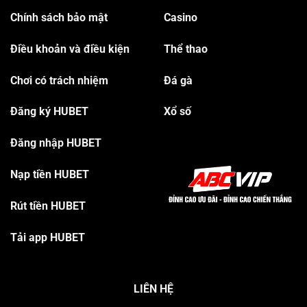
Chính sách bảo mật
Casino
Điều khoản và điều kiện
Thể thao
Chơi có trách nhiệm
Đá gà
Đăng ký HUBET
Xổ số
Đăng nhập HUBET
Nạp tiền HUBET
Rút tiền HUBET
Tải app HUBET
LIÊN HỆ