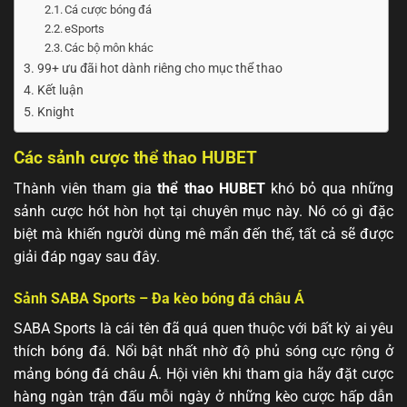
Cá cược bóng đá
eSports
Các bộ môn khác
99+ ưu đãi hot dành riêng cho mục thể thao
Kết luận
Knight
Các sảnh cược thể thao HUBET
Thành viên tham gia
thể thao HUBET
khó bỏ qua những
sảnh cược hót hòn họt tại chuyên mục này. Nó có gì đặc
biệt mà khiến người dùng mê mẩn đến thế, tất cả sẽ được
giải đáp ngay sau đây.
Sảnh SABA Sports – Đa kèo bóng đá châu Á
SABA Sports là cái tên đã quá quen thuộc với bất kỳ ai yêu
thích bóng đá. Nổi bật nhất nhờ độ phủ sóng cực rộng ở
mảng bóng đá châu Á. Hội viên khi tham gia hãy đặt cược
hàng ngàn trận đấu mỗi ngày ở những kèo cược hấp dẫn