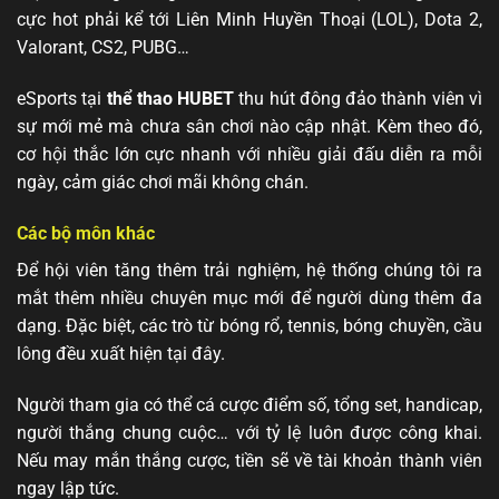
cực hot phải kể tới Liên Minh Huyền Thoại (LOL), Dota 2,
Valorant, CS2, PUBG…
eSports tại
thể thao HUBET
thu hút đông đảo thành viên vì
sự mới mẻ mà chưa sân chơi nào cập nhật. Kèm theo đó,
cơ hội thắc lớn cực nhanh với nhiều giải đấu diễn ra mỗi
ngày, cảm giác chơi mãi không chán.
Các bộ môn khác
Để hội viên tăng thêm trải nghiệm, hệ thống chúng tôi ra
mắt thêm nhiều chuyên mục mới để người dùng thêm đa
dạng. Đặc biệt, các trò từ bóng rổ, tennis, bóng chuyền, cầu
lông đều xuất hiện tại đây.
Người tham gia có thể cá cược điểm số, tổng set, handicap,
người thắng chung cuộc… với tỷ lệ luôn được công khai.
Nếu may mắn thắng cược, tiền sẽ về tài khoản thành viên
ngay lập tức.