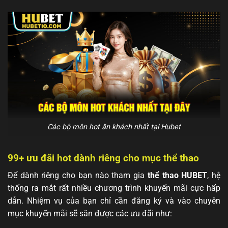
Các bộ môn hot ăn khách nhất tại Hubet
99+ ưu đãi hot dành riêng cho mục thể thao
Để dành riêng cho bạn nào tham gia
thể thao HUBET
, hệ
thống ra mắt rất nhiều chương trình khuyến mãi cực hấp
dẫn. Nhiệm vụ của bạn chỉ cần đăng ký và vào chuyên
mục khuyến mãi sẽ săn được các ưu đãi như: