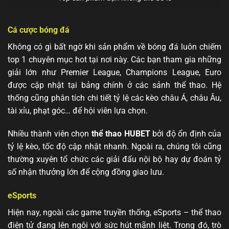
Cá cược bóng đá
Không có gì bất ngờ khi sản phẩm về bóng đá luôn chiếm
top 1 chuyên mục hot tại nơi này. Các bạn tham gia những
giải lớn như Premier League, Champions League, Euro
được cập nhật tại bảng chính ở các sảnh thể thao. Hệ
thống cũng phân tích chi tiết tỷ lệ các kèo châu Á, châu Âu,
tài xỉu, phạt góc… để hội viên lựa chọn.
Nhiều thành viên chọn
thể thao HUBET
bởi độ ổn định của
tỷ lệ kèo, tốc độ cập nhật nhanh. Ngoài ra, chúng tôi cũng
thường xuyên tổ chức các giải đấu nội bộ hay dự đoán tỷ
số nhận thưởng lớn để cộng đồng giao lưu.
eSports
Hiện nay, ngoài các game truyền thống, eSports – thể thao
điện tử đang lên ngôi với sức hút mãnh liệt. Trong đó, trò