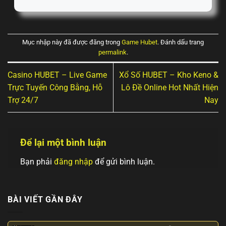
Mục nhập này đã được đăng trong
Game Hubet
. Đánh dấu trang
permalink
.
Casino HUBET – Live Game
Xổ Số HUBET – Kho Keno &
Trực Tuyến Công Bằng, Hỗ
Lô Đề Online Hot Nhất Hiện
Trợ 24/7
Nay
Để lại một bình luận
Bạn phải
đăng nhập
để gửi bình luận.
BÀI VIẾT GẦN ĐÂY