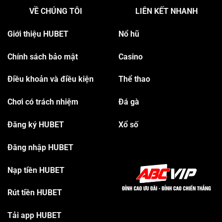
VỀ CHÚNG TÔI
LIÊN KẾT NHANH
Giới thiệu HUBET
Nổ hũ
Chính sách bảo mật
Casino
Điều khoản và điều kiện
Thể thao
Chơi có trách nhiệm
Đá gà
Đăng ký HUBET
Xổ số
Đăng nhập HUBET
Nạp tiền HUBET
Rút tiền HUBET
Tải app HUBET