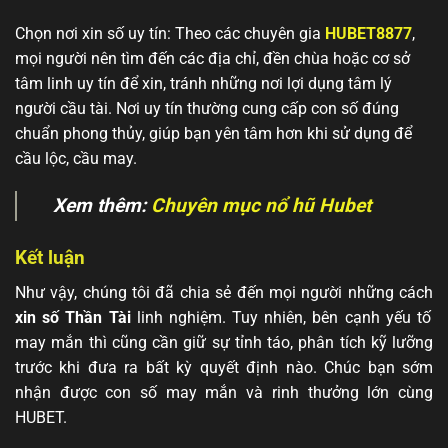
Chọn nơi xin số uy tín: Theo các chuyên gia
HUBET8877
,
mọi người nên tìm đến các địa chỉ, đền chùa hoặc cơ sở
tâm linh uy tín để xin, tránh những nơi lợi dụng tâm lý
người cầu tài. Nơi uy tín thường cung cấp con số đúng
chuẩn phong thủy, giúp bạn yên tâm hơn khi sử dụng để
cầu lộc, cầu may.
Xem thêm:
Chuyên mục nổ hũ Hubet
Kết luận
Như vậy, chúng tôi đã chia sẻ đến mọi người những cách
xin số Thần Tài
linh nghiệm. Tuy nhiên, bên cạnh yếu tố
may mắn thì cũng cần giữ sự tỉnh táo, phân tích kỹ lưỡng
trước khi đưa ra bất kỳ quyết định nào. Chúc bạn sớm
nhận được con số may mắn và rinh thưởng lớn cùng
HUBET.