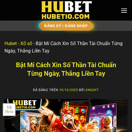
Chuyển
đến
nội
dung
ĐĂNG KÝ / ĐĂNG NHẬP
Hubet
-
Xổ số
-
Bật Mí Cách Xin Số Thần Tài Chuẩn Từng
Ngày, Thắng Liền Tay
Bật Mí Cách Xin Số Thần Tài Chuẩn
Từng Ngày, Thắng Liền Tay
ĐÃ ĐĂNG TRÊN
19/10/2025
BỞI
KNIGHT
19
Th10