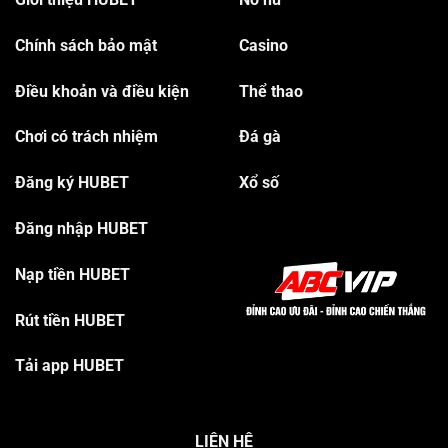
Chính sách bảo mật
Casino
Điều khoản và điều kiện
Thể thao
Chơi có trách nhiệm
Đá gà
Đăng ký HUBET
Xổ số
Đăng nhập HUBET
Nạp tiền HUBET
Rút tiền HUBET
Tải app HUBET
LIÊN HỆ