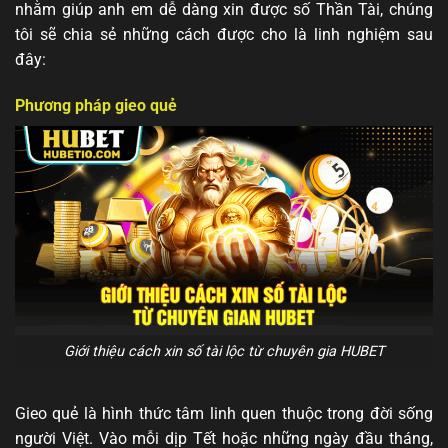
nhằm giúp anh em dễ dàng xin được số Thần Tài, chúng
tôi sẽ chia sẻ những cách được cho là linh nghiệm sau
đây:
Phương pháp gieo quẻ
Giới thiệu cách xin số tài lộc từ chuyên gia HUBET
Gieo quẻ là hình thức tâm linh quen thuộc trong đời sống
người Việt. Vào mỗi dịp Tết hoặc những ngày đầu tháng,