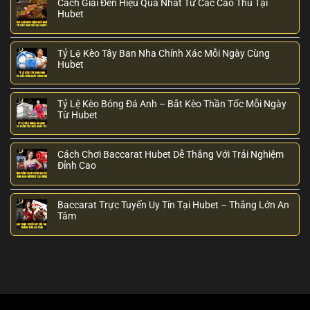
Cách Giải Đen Hiệu Quả Nhất Từ Các Cao Thủ Tại
Hubet
Tỷ Lệ Kèo Tây Ban Nha Chính Xác Mỗi Ngày Cùng
Hubet
Tỷ Lệ Kèo Bóng Đá Anh – Bắt Kèo Thần Tốc Mỗi Ngày
Từ Hubet
Cách Chơi Baccarat Hubet Dễ Thắng Với Trải Nghiệm
Đỉnh Cao
Baccarat Trực Tuyến Uy Tín Tại Hubet – Thắng Lớn An
Tâm