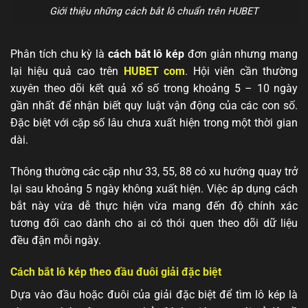
Giới thiệu những cách bắt lô chuẩn trên HUBET
Phân tích chu kỳ là
cách bắt lô kép
đơn giản nhưng mang
lại hiệu quả cao trên
HUBET com
. Hội viên cần thường
xuyên theo dõi kết quả xổ số trong khoảng 5 – 10 ngày
gần nhất để nhận biết quy luật vận động của các con số.
Đặc biệt với cặp số lâu chưa xuất hiện trong một thời gian
dài.
Thông thường các cặp như 33, 55, 88 có xu hướng quay trở
lại sau khoảng 5 ngày không xuất hiện. Việc áp dụng cách
bắt này vừa dễ thực hiện vừa mang đến độ chính xác
tương đối cao dành cho ai có thói quen theo dõi dữ liệu
đều đặn mỗi ngày.
Cách bắt lô kép theo đầu đuôi giải đặc biệt
Dựa vào đầu hoặc đuôi của giải đặc biệt để tìm lô kép là