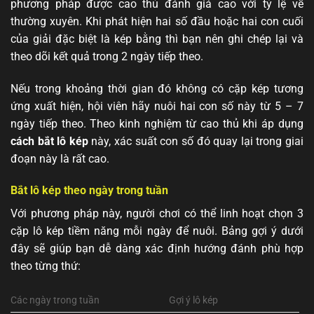
phương pháp được cao thủ đánh giá cao với tỷ lệ về
thường xuyên. Khi phát hiện hai số đầu hoặc hai con cuối
của giải đặc biệt là kép bằng thì bạn nên ghi chép lại và
theo dõi kết quả trong 2 ngày tiếp theo.
Nếu trong khoảng thời gian đó không có cặp kép tương
ứng xuất hiện, hội viên hãy nuôi hai con số này từ 5 – 7
ngày tiếp theo. Theo kinh nghiệm từ cao thủ khi áp dụng
cách bắt lô kép
này, xác suất con số đó quay lại trong giai
đoạn này là rất cao.
Bắt lô kép theo ngày trong tuần
Với phương pháp này, người chơi có thể linh hoạt chọn 3
cặp lô kép tiềm năng mỗi ngày để nuôi. Bảng gợi ý dưới
đây sẽ giúp bạn dễ dàng xác định hướng đánh phù hợp
theo từng thứ:
Các ngày trong tuần
Gợi ý lô kép