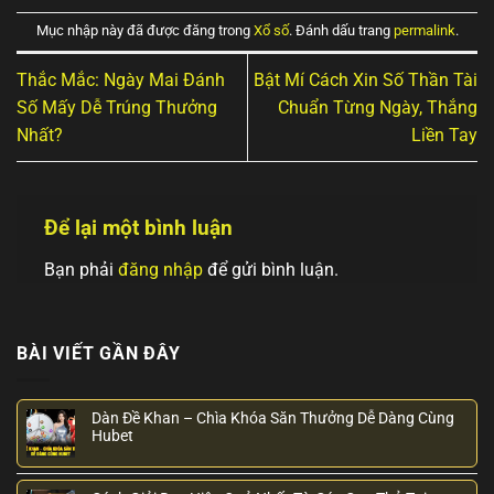
Mục nhập này đã được đăng trong
Xổ số
. Đánh dấu trang
permalink
.
Thắc Mắc: Ngày Mai Đánh
Bật Mí Cách Xin Số Thần Tài
Số Mấy Dễ Trúng Thưởng
Chuẩn Từng Ngày, Thắng
Nhất?
Liền Tay
Để lại một bình luận
Bạn phải
đăng nhập
để gửi bình luận.
BÀI VIẾT GẦN ĐÂY
Dàn Đề Khan – Chìa Khóa Săn Thưởng Dễ Dàng Cùng
Hubet