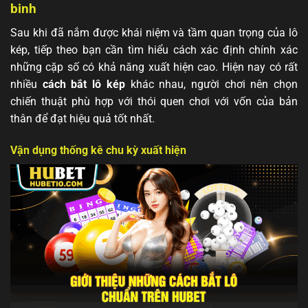
binh
Sau khi đã nắm được khái niệm và tầm quan trọng của lô
kép, tiếp theo bạn cần tìm hiểu cách xác định chính xác
những cặp số có khả năng xuất hiện cao. Hiện nay có rất
nhiều
cách bắt lô kép
khác nhau, người chơi nên chọn
chiến thuật phù hợp với thói quen chơi với vốn của bản
thân để đạt hiệu quả tốt nhất.
Vận dụng thống kê chu kỳ xuất hiện