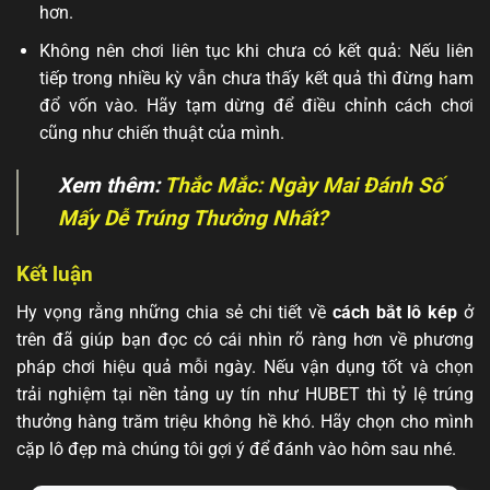
hơn.
Không nên chơi liên tục khi chưa có kết quả: Nếu liên
tiếp trong nhiều kỳ vẫn chưa thấy kết quả thì đừng ham
đổ vốn vào. Hãy tạm dừng để điều chỉnh cách chơi
cũng như chiến thuật của mình.
Xem thêm:
Thắc Mắc: Ngày Mai Đánh Số
Mấy Dễ Trúng Thưởng Nhất?
Kết luận
Hy vọng rằng những chia sẻ chi tiết về
cách bắt lô kép
ở
trên đã giúp bạn đọc có cái nhìn rõ ràng hơn về phương
pháp chơi hiệu quả mỗi ngày. Nếu vận dụng tốt và chọn
trải nghiệm tại nền tảng uy tín như HUBET thì tỷ lệ trúng
thưởng hàng trăm triệu không hề khó. Hãy chọn cho mình
cặp lô đẹp mà chúng tôi gợi ý để đánh vào hôm sau nhé.