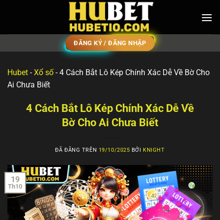
Chuyển
đến
nội
dung
ĐĂNG KÝ / ĐĂNG NHẬP
Hubet
-
Xổ số
-
4 Cách Bắt Lô Kép Chính Xác Dễ Về Bờ Cho
Ai Chưa Biết
4 Cách Bắt Lô Kép Chính Xác Dễ Về
Bờ Cho Ai Chưa Biết
ĐÃ ĐĂNG TRÊN
19/10/2025
BỞI
KNIGHT
19
Th10