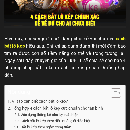
Hiện nay, nhiều người chơi đang chia sẻ với nhau về
cách
bắt lô kép
hiệu quả. Chỉ khi áp dụng đúng thì mới đảm bảo
tìm ra được con số tiềm năng có thể về trong tương lai.
Ngay sau đây, chuyên gia của HUBET sẽ chia sẻ cho bạn 4
phương pháp bắt lô kép đánh là trúng nhận thưởng hấp
dẫn.
Nội dung
Vì sao cần biết cách bắt lô kép?
Tổng hợp 4 cách bắt lô kép cực chuẩn cho tân binh
Vận dụng thống kê chu kỳ xuất hiện
Cách bắt lô kép theo đầu đuôi giải đặc biệt
Bắt lô kép theo ngày trong tuần