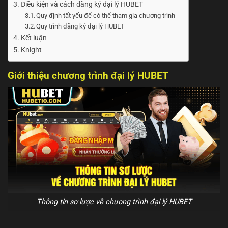
Điều kiện và cách đăng ký đại lý HUBET
Quy định tất yếu để có thể tham gia chương trình
Quy trình đăng ký đại lý HUBET
Kết luận
Knight
Giới thiệu chương trình đại lý HUBET
Thông tin sơ lược về chương trình đại lý HUBET