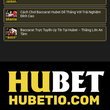
Cách Chơi Baccarat Hubet Dễ Thắng Với Trải Nghiệm
Đỉnh Cao
Baccarat Trực Tuyến Uy Tín Tại Hubet – Thắng Lớn An
Tâm