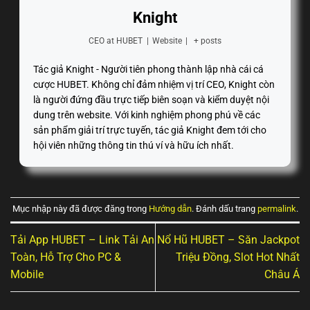
Knight
CEO
at
HUBET
|
Website
|
+ posts
Tác giả Knight - Người tiên phong thành lập nhà cái cá
cược HUBET. Không chỉ đảm nhiệm vị trí CEO, Knight còn
là người đứng đầu trực tiếp biên soạn và kiểm duyệt nội
dung trên website. Với kinh nghiệm phong phú về các
sản phẩm giải trí trực tuyến, tác giả Knight đem tới cho
hội viên những thông tin thú ví và hữu ích nhất.
Mục nhập này đã được đăng trong
Hướng dẫn
. Đánh dấu trang
permalink
.
Tải App HUBET – Link Tải An
Nổ Hũ HUBET – Săn Jackpot
Toàn, Hỗ Trợ Cho PC &
Triệu Đồng, Slot Hot Nhất
Mobile
Châu Á