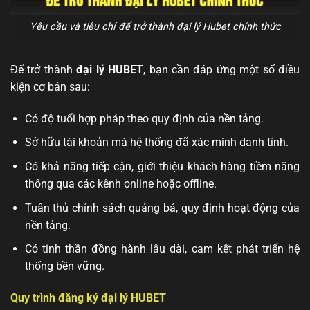
Yêu cầu và tiêu chí để trở thành đại lý Hubet chính thức
Để trở thành
đại lý HUBET
, bạn cần đáp ứng một số điều
kiện cơ bản sau:
Có độ tuổi hợp pháp theo quy định của nền tảng.
Sở hữu tài khoản mà hệ thống đã xác minh danh tính.
Có khả năng tiếp cận, giới thiệu khách hàng tiềm năng
thông qua các kênh online hoặc offline.
Tuân thủ chính sách quảng bá, quy định hoạt động của
nền tảng.
Có tinh thần đồng hành lâu dài, cam kết phát triển hệ
thống bền vững.
Quy trình đăng ký đại lý HUBET