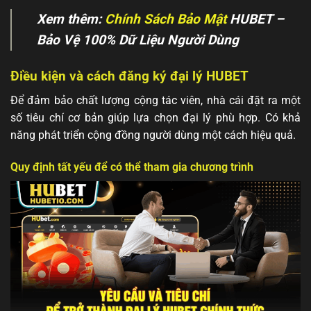
Xem thêm:
Chính Sách Bảo Mật
HUBET –
Bảo Vệ 100% Dữ Liệu Người Dùng
Điều kiện và cách đăng ký đại lý HUBET
Để đảm bảo chất lượng cộng tác viên, nhà cái đặt ra một
số tiêu chí cơ bản giúp lựa chọn đại lý phù hợp. Có khả
năng phát triển cộng đồng người dùng một cách hiệu quả.
Quy định tất yếu để có thể tham gia chương trình