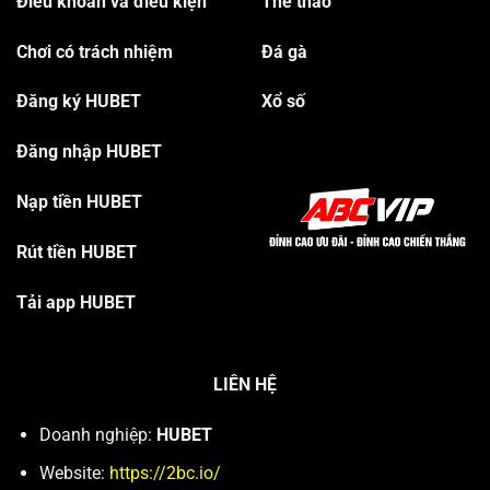
Điều khoản và điều kiện
Thể thao
Chơi có trách nhiệm
Đá gà
Đăng ký HUBET
Xổ số
Đăng nhập HUBET
Nạp tiền HUBET
Rút tiền HUBET
Tải app HUBET
LIÊN HỆ
Doanh nghiệp:
HUBET
Website:
https://2bc.io/