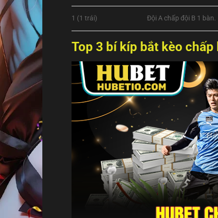
1 (1 trái)
Đội A chấp đội B 1 bàn.
Top 3 bí kíp bắt kèo chấp