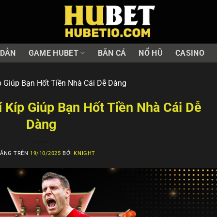
 DẪN
GAME HUBET
BẮN CÁ
NỔ HŨ
CASINO
p Giúp Bạn Hốt Tiền Nhà Cái Dễ Dàng
í Kíp Giúp Bạn Hốt Tiền Nhà Cái Dễ
Dàng
ĐĂNG TRÊN
19/10/2025
BỞI
KNIGHT