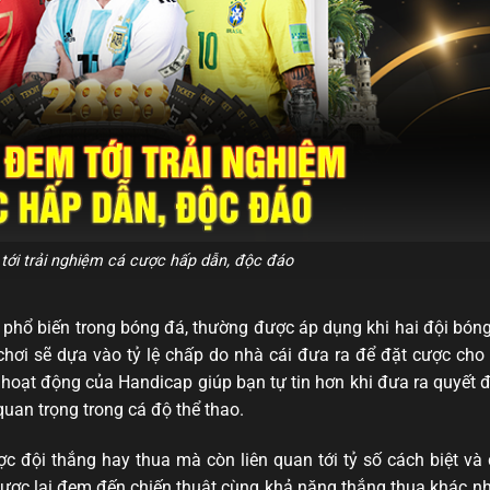
ới trải nghiệm cá cược hấp dẫn, độc đáo
 phổ biến trong bóng đá, thường được áp dụng khi hai đội bón
chơi sẽ dựa vào tỷ lệ chấp do nhà cái đưa ra để đặt cược cho
 hoạt động của Handicap giúp bạn tự tin hơn khi đưa ra quyết 
uan trọng trong cá độ thể thao.
 đội thắng hay thua mà còn liên quan tới tỷ số cách biệt và
 cược lại đem đến chiến thuật cùng khả năng thắng thua khác n