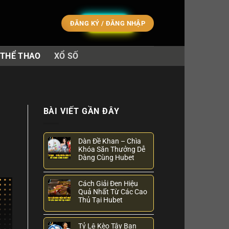
ĐĂNG KÝ / ĐĂNG NHẬP
THỂ THAO
XỔ SỐ
BÀI VIẾT GẦN ĐÂY
Dàn Đề Khan – Chìa
Khóa Săn Thưởng Dễ
Dàng Cùng Hubet
Cách Giải Đen Hiệu
Quả Nhất Từ Các Cao
Thủ Tại Hubet
Tỷ Lệ Kèo Tây Ban