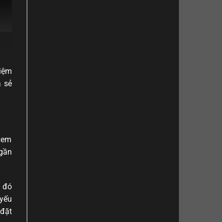
iệm
 sẻ
 xem
 gần
c đó
 yếu
 đặt