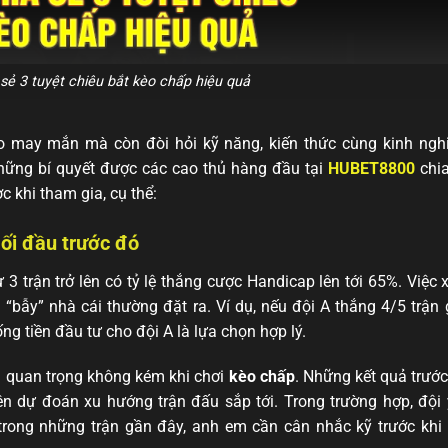
sẻ 3 tuyệt chiêu bắt kèo chấp hiệu quả
o may mắn mà còn đòi hỏi kỹ năng, kiến thức cùng kinh ngh
 những bí quyết được các cao thủ hàng đầu tại
HUBET8800
chia
 khi tham gia, cụ thể:
đối đầu trước đó
 3 trận trở lên có tỷ lệ thắng cược Handicap lên tới 65%. Việc
 “bẫy” nhà cái thường đặt ra. Ví dụ, nếu đội A thắng 4/5 trận
uống tiền đầu tư cho đội A là lựa chọn hợp lý.
ng quan trọng không kém khi chơi
kèo chấp
. Những kết quả trướ
iên dự đoán xu hướng trận đấu sắp tới. Trong trường hợp, đội
rong những trận gần đây, anh em cần cân nhắc kỹ trước khi