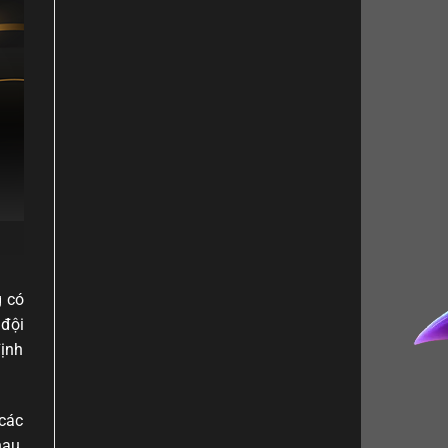
g có
 đội
định
 các
hau.